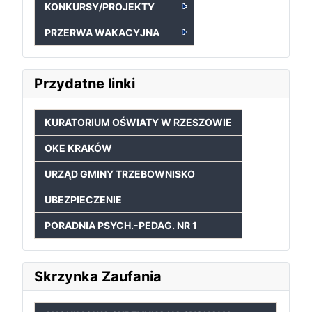
KONKURSY/PROJEKTY
PRZERWA WAKACYJNA
Przydatne linki
KURATORIUM OŚWIATY W RZESZOWIE
OKE KRAKÓW
URZĄD GMINY TRZEBOWNISKO
UBEZPIECZENIE
PORADNIA PSYCH.-PEDAG. NR 1
Skrzynka Zaufania