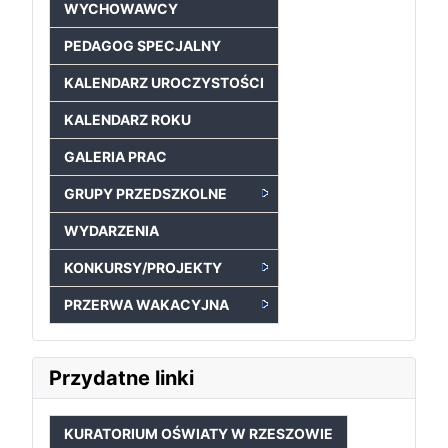
WYCHOWAWCY
PEDAGOG SPECJALNY
KALENDARZ UROCZYSTOŚCI
KALENDARZ ROKU
GALERIA PRAC
GRUPY PRZEDSZKOLNE
WYDARZENIA
KONKURSY/PROJEKTY
PRZERWA WAKACYJNA
Przydatne linki
KURATORIUM OŚWIATY W RZESZOWIE