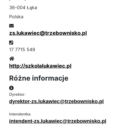
36-004 Łąka
Polska
E-mail
zs.lukawiec@trzebownisko.pl
Telefon
17 7715 549
Witryna
http://szkolalukawiec.pl
Różne informacje
Różne informacje
dyrektor-zs.lukawiec@trzebownisko.pl
intendent-zs.lukawiec@trzebownisko.pl