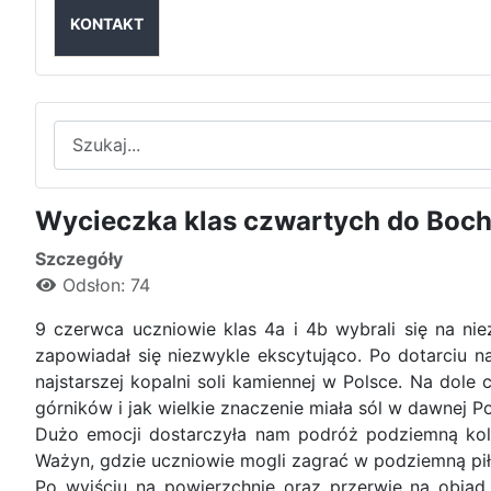
KONTAKT
Szukaj
Wycieczka klas czwartych do Bochn
Szczegóły
Odsłon: 74
9 czerwca uczniowie klas 4a i 4b wybrali się na n
zapowiadał się niezwykle ekscytująco. Po dotarciu 
najstarszej kopalni soli kamiennej w Polsce. Na dole
górników i jak wielkie znaczenie miała sól w dawnej Po
Dużo emocji dostarczyła nam podróż podziemną kole
Ważyn, gdzie uczniowie mogli zagrać w podziemną pił
Po wyjściu na powierzchnię oraz przerwie na obiad 