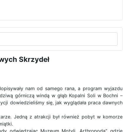
owych Skrzydeł
y dopisywały nam od samego rana, a program wyjazdu
dziwą górniczą windą w głąb Kopalni Soli w Bochni –
zycji dowiedzieliśmy się, jak wyglądała praca dawnych
arze. Jedną z atrakcji był również pobyt w komorze
iątki.
rody, odwiedzając Muzeum Motyli „Arthropoda”, gdzie