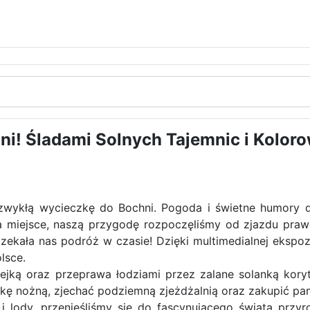
i! Śladami Solnych Tajemnic i Kolor
iezwykłą wycieczkę do Bochni. Pogoda i świetne humor
na miejsce, naszą przygodę rozpoczęliśmy od zjazdu praw
 czekała nas podróż w czasie! Dzięki multimedialnej ekspo
lsce.
jką oraz przeprawa łodziami przez zalane solanką koryt
kę nożną, zjechać podziemną zjeżdżalnią oraz zakupić pam
i lody, przenieśliśmy się do fascynującego świata przy